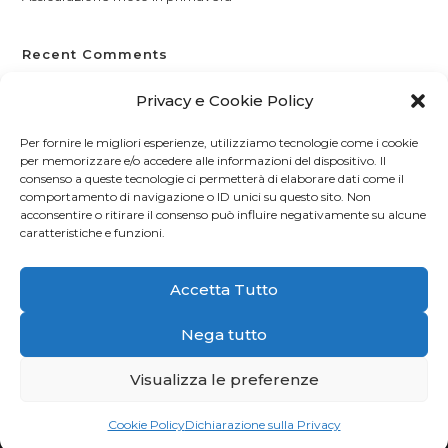
Recent Comments
Nessun commento da mostrare.
Privacy e Cookie Policy
Per fornire le migliori esperienze, utilizziamo tecnologie come i cookie
per memorizzare e/o accedere alle informazioni del dispositivo. Il
consenso a queste tecnologie ci permetterà di elaborare dati come il
comportamento di navigazione o ID unici su questo sito. Non
acconsentire o ritirare il consenso può influire negativamente su alcune
caratteristiche e funzioni.
Accetta Tutto
Nega tutto
Visualizza le preferenze
©
giordaniassicurazioni.it
|
Giordani Assicurazioni s.r.l.
Via San
Giovanni Bosco 66/68, 24036 Ponte San Pietro (BG) -
+39 035 578
1057
- P.IVA: 04119510164 |
Privacy e Cookie Policy
| Powered by
G.S.V.
Cookie Policy
Dichiarazione sulla Privacy
Digital Solution